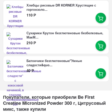
Хлебцы рисовые DR KORNER Хрустящие с
горгонзоло...
110
Р
Сухарики Крутон безглютеновые безбелковые,
МакМ...
210
Р
Батончики безглютеновые"Умные
сладости&quo...
40
Р
Покупатели, которые приобрели Be First
Creatine Micronized Powder 300 г, Цитрусовый
микс, также купили