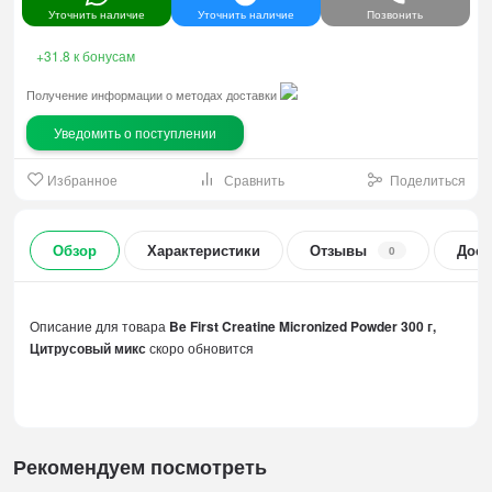
Уточнить наличие
Уточнить наличие
Позвонить
+31.8
к бонусам
Получение информации о методах доставки
Уведомить о поступлении
Избранное
Сравнить
Поделиться
Обзор
Характеристики
Отзывы
Дост
0
Описание для товара
Be First Creatine Micronized Powder 300 г,
Цитрусовый микс
скоро обновится
Рекомендуем посмотреть