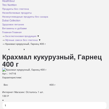
HealthSoul
Trec Nutrition
Продукты без глютена
Низкобелковые продукты
Низкоуглеводные продукты без сахара
Dubai Collection
Здоровое питание
Витамины и добавки
Главная
Главная
→
Безглютеновая продукция
▼
→
Мучные смеси без глютена
▼
→
Крахмал кукурузный, Гарнец 400 г
Крахмал кукурузный, Гарнец
400 г
Арт.:
14716
Характеристики:
Вес
400 г
Интернет Магазин:
Осталось 1 шт.
130
Р