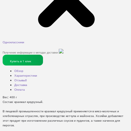
Одноклассники
Получение информации о методах доставки
Купить в 1 клик
Обзор
Характеристики
Отзывы
0
Доставка
Оплата
Вес: 400 г
Состав: крахмал кукурузный.
В пищевой промышленности крахмал кукурузный применяется в мясо-молочных и
хлебопекарных отраслях, при производстве кетчупа и майонеза. Хозяйки добавляют
этот продукт при изготовлении различных соусов и пудингов, а также начинок для
пирогов.