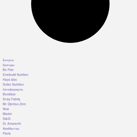
Бонусы
Бренды
Be First
Everbuild Nutrition
Haya labs
Scitec Nutrition
Актиформула
Bombbar
Snaq Fabriq
Mr. Djemius Zero
Now
Maxler
Di&Di
Dr. Amaranth
МакМастер
Flavis