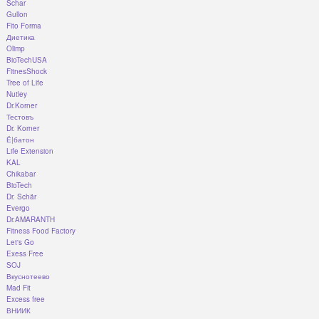
Schar
Gullon
Fito Forma
Диетика
Olimp
BioTechUSA
FitnesShock
Tree of Life
Nutley
Dr.Korner
Тестовъ
Dr. Korner
Ё|батон
Life Extension
KAL
Chikabar
BioTech
Dr. Schär
Evergo
Dr.AMARANTH
Fitness Food Factory
Let's Go
Exess Free
SOJ
Вкуснотеево
Mad Fit
Excess free
ВНИИК