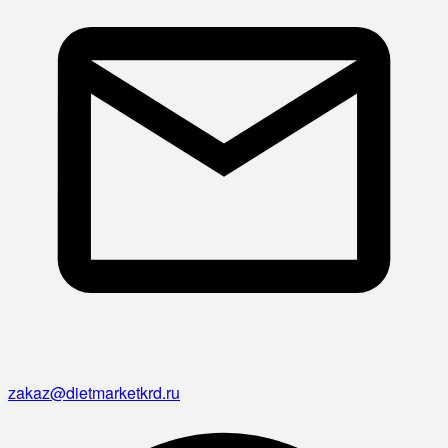
zakaz@dietmarketkrd.ru