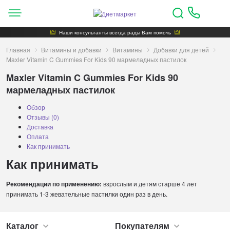
Наши консультанты всегда рады Вам помочь
Главная
Витамины и добавки
Витамины
Добавки для детей
Maxler Vitamin C Gummies For Kids 90 мармеладных пастилок
Maxler Vitamin C Gummies For Kids 90
мармеладных пастилок
Обзор
Отзывы (
0
)
Доставка
Оплата
Как принимать
Как принимать
Рекомендации по применению:
взрослым и детям старше 4 лет
принимать 1-3 жевательные пастилки один раз в день.
Каталог
Покупателям