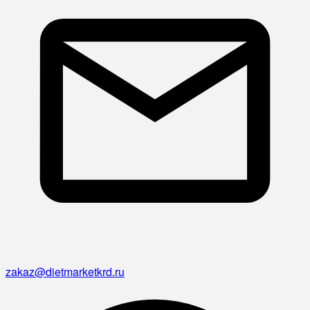
zakaz@dietmarketkrd.ru