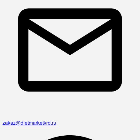
zakaz@dietmarketkrd.ru