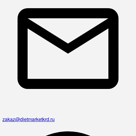
zakaz@dietmarketkrd.ru