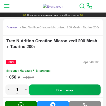
Наши консультанты всегда рады Вам помочь
Главная
→
Trec Nutrition Creatine MicronizedI 200 Mesh + Taurine 200г
Trec Nutrition Creatine MicronizedI 200 Mesh
+ Taurine 200г
-30%
Арт.:
48032
Интернет Магазин:
В наличии
1 050
Р
1 500
Р
В корзину
шт.