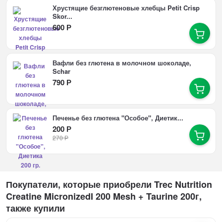
Хрустящие безглютеновые хлебцы Petit Crisp
Skor...
600
Р
Вафли без глютена в молочном шоколаде,
Schar
790
Р
Печенье без глютена "Особое", Диетик...
200
Р
270
Р
Покупатели, которые приобрели Trec Nutrition
Creatine MicronizedI 200 Mesh + Taurine 200г,
также купили