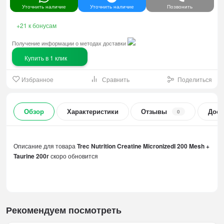
Уточнить наличие
Уточнить наличие
Позвонить
+21
к бонусам
Получение информации о методах доставки
Купить в 1 клик
Избранное
Сравнить
Поделиться
Обзор
Характеристики
Отзывы
Дост
0
Описание для товара
Trec Nutrition Creatine MicronizedI 200 Mesh +
Taurine 200г
скоро обновится
Рекомендуем посмотреть