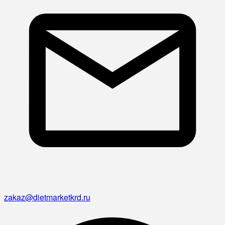
zakaz@dietmarketkrd.ru