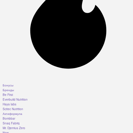
Бонусы
Бренды
Be First
Everbuild Nutrition
Haya labs
Scitec Nutrition
Актиформула
Bombbar
Snaq Fabriq
Mr. Djemius Zero
Now