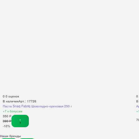
0
0 оценок
0
В наличии
Арт.: 17726
В
Паста Snaq Fabriq Шоколадно-ореховая 250 г
А
+7
к бонусам
+
350
Р
+
7
390
Р
-10%
Наши бренды