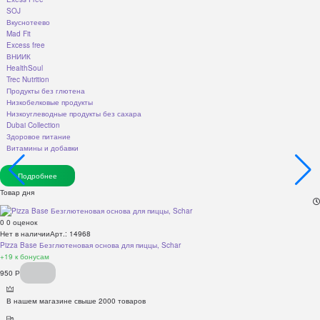
SOJ
Вкуснотеево
Mad Fit
Excess free
ВНИИК
HealthSoul
Trec Nutrition
Продукты без глютена
Низкобелковые продукты
Низкоуглеводные продукты без сахара
Dubai Collection
Здоровое питание
Витамины и добавки
Подробнее
Товар дня
0
0 оценок
Нет в наличии
Арт.: 14968
Pizza Base Безглютеновая основа для пиццы, Schar
+19
к бонусам
950
Р
В нашем магазине свыше 2000 товаров