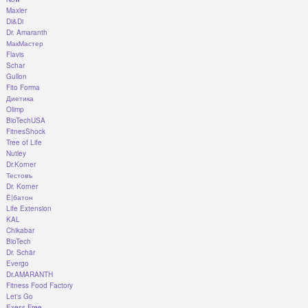
Maxler
Di&Di
Dr. Amaranth
МакМастер
Flavis
Schar
Gullon
Fito Forma
Диетика
Olimp
BioTechUSA
FitnesShock
Tree of Life
Nutley
Dr.Korner
Тестовъ
Dr. Korner
Ё|батон
Life Extension
KAL
Chikabar
BioTech
Dr. Schär
Evergo
Dr.AMARANTH
Fitness Food Factory
Let's Go
Exess Free