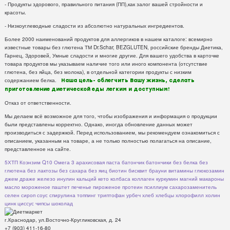
- Продукты здорового, правильного питания (ПП),как залог вашей стройности и
красоты.
- Низкоуглеводные сладости из абсолютно натуральных ингредиентов.
Более 2000 наименований продуктов для аллергиков в нашем каталоге: всемирно
известные товары без глютена ТМ Dr.Schar, BEZGLUTEN, российские бренды Диетика,
Гарнец, Здоровей, Умные сладости и многие другие. Для вашего удобства в карточке
товара продуктов мы указываем наличие того или иного компонента (отсутствие
глютена, без яйца, без молока), в отдельной категории продукты с низким
содержанием белка.
Наша цель- облегчить Вашу жизнь, сделать
приготовление диетической еды легким и доступным!
Отказ от ответственности.
Мы делаем всё возможное для того, чтобы изображения и информация о продукции
были представлены корректно. Однако, иногда обновление данных может
производиться с задержкой. Перед использованием, мы рекомендуем ознакомиться с
описанием, указанным на товаре, а не только полностью полагаться на описание,
представленное на сайте.
5ХТП
Коэнзим Q10
Омега 3
арахисовая паста
батончик
батончики
без белка
без
глютена
без лактозы
без сахара
без яиц
биотин
бисквит
брауни
витамины
глюкозамин
джем
драже
железо
инулин
кальций
кето
колбаса
коллаген
куркумин
магний
макароны
масло
мороженое
паштет
печенье
пироженое
протеин
псиллиум
сахарозаменитель
селен
сироп
соус
спирулина
топпинг
триптофан
урбеч
хлеб
хлебцы
хлорофилл
холин
цинк
циссус
чипсы
шоколад
г.Краснодар, ул.Восточно-Кругликовская, д. 24
+7 (903) 411-16-80