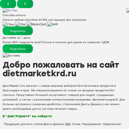
Способы оплаты
Оплата любым способом on-line или курьеру при получении
Подробнее
Доставим за 1 день
Более 800 товаров по всей России в течение дня одним из сервисов: СДЭК,
Подробнее
Добро пожаловать на сайт
dietmarketkrd.ru
ДиетМаркет-это магазин с самым широким выбором безглютеновых продуктов в
Краснодаре и крае. Мы специализируемся не только на продаже продуктов без
глютена. Представлен большой ассортимент товаров для людей, страдающих
целиакией, а так же с различными аллергическими реакциями, фенилкетонурией. Для
больных аутизмом и сахарным диабетом, сторонников Диеты Дюкана у нас можно
купить необходимые для их системы питания товары.
В "ДиетМаркете" вы найдете:
- Продукцию для всех этапов Диеты Дюкана (ДД)- Атака, Чередование, Закрепление.