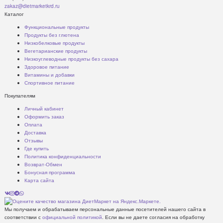
zakaz@dietmarketkrd.ru
Каталог
Функциональные продукты
Продукты без глютена
Низкобелковые продукты
Вегетарианские продукты
Низкоуглеводные продукты без сахара
Здоровое питание
Витамины и добавки
Спортивное питание
Покупателям
Личный кабинет
Оформить заказ
Оплата
Доставка
Отзывы
Где купить
Политика конфиденциальности
Возврат-Обмен
Бонусная программа
Карта сайта
Мы получаем и обрабатываем персональные данные посетителей нашего сайта в
соответствии с
официальной политикой
. Если вы не даете согласия на обработку