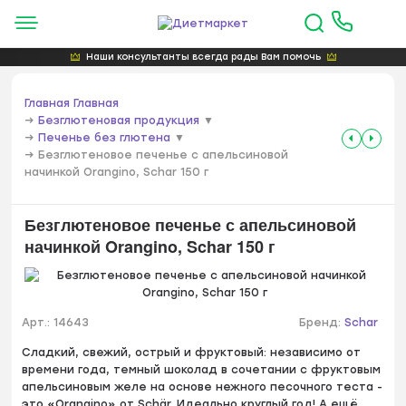
Наши консультанты всегда рады Вам помочь
Главная
Главная
→
Безглютеновая продукция
▼
→
Печенье без глютена
▼
→
Безглютеновое печенье с апельсиновой
начинкой Orangino, Schar 150 г
Безглютеновое печенье с апельсиновой
начинкой Orangino, Schar 150 г
Арт.:
14643
Бренд:
Schar
Сладкий, свежий, острый и фруктовый: независимо от
времени года, темный шоколад в сочетании с фруктовым
апельсиновым желе на основе нежного песочного теста -
это «Orangino» от Schär. Идеально круглый год! А ещё