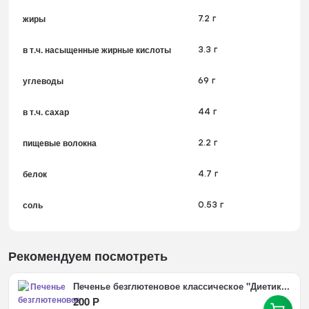
жиры
7.2 г
в т.ч. насыщенные жирные кислоты
3.3 г
углеводы
69 г
в т.ч. сахар
44 г
пищевые волокна
2.2 г
белок
4.7 г
соль
0.53 г
Рекомендуем посмотреть
Печенье безглютеновое классическое "Диетик...
200
Р