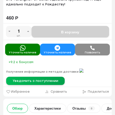
идеально подходит к Рождеству!
460
Р
В корзину
шт.
Уточнить наличие
Уточнить наличие
Позвонить
+9.2
к бонусам
Получение информации о методах доставки
Уведомить о поступлении
Избранное
Сравнить
Поделиться
Обзор
Характеристики
Отзывы
Дост
0