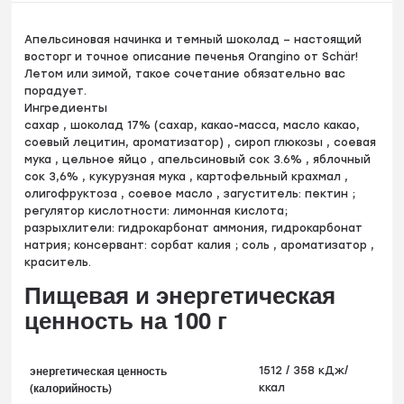
Апельсиновая начинка и темный шоколад – настоящий
восторг и точное описание печенья Orangino от Schär!
Летом или зимой, такое сочетание обязательно вас
порадует.
Ингредиенты
сахар , шоколад 17% (сахар, какао-масса, масло какао,
соевый лецитин, ароматизатор) , сироп глюкозы , соевая
мука , цельное яйцо , апельсиновый сок 3.6% , яблочный
сок 3,6% , кукурузная мука , картофельный крахмал ,
олигофруктоза , соевое масло , загуститель: пектин ;
регулятор кислотности: лимонная кислота;
разрыхлители: гидрокарбонат аммония, гидрокарбонат
натрия; консервант: сорбат калия ; соль , ароматизатор ,
краситель.
Пищевая и энергетическая
ценность на 100 г
энергетическая ценность
1512 / 358 кДж/
(калорийность)
ккал