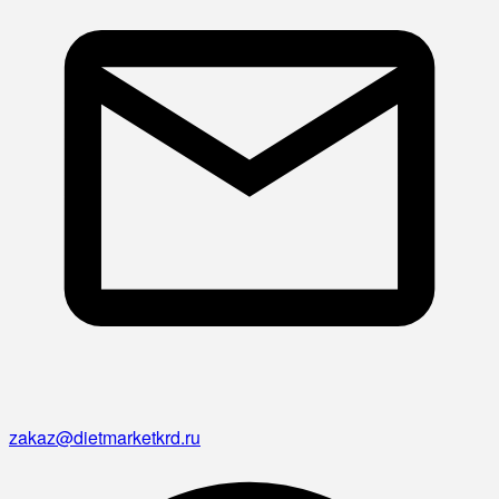
zakaz@dietmarketkrd.ru