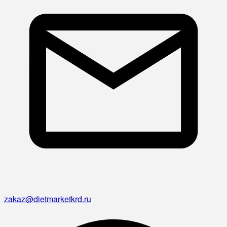
zakaz@dietmarketkrd.ru