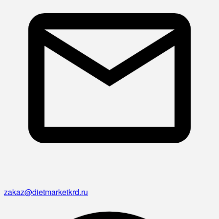
zakaz@dietmarketkrd.ru