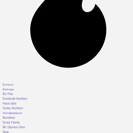
Бонусы
Бренды
Be First
Everbuild Nutrition
Haya labs
Scitec Nutrition
Актиформула
Bombbar
Snaq Fabriq
Mr. Djemius Zero
Now