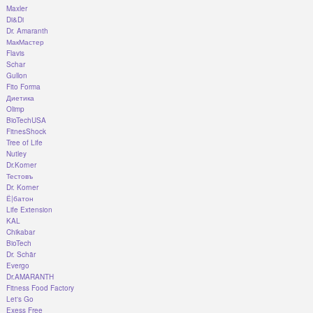
Maxler
Di&Di
Dr. Amaranth
МакМастер
Flavis
Schar
Gullon
Fito Forma
Диетика
Olimp
BioTechUSA
FitnesShock
Tree of Life
Nutley
Dr.Korner
Тестовъ
Dr. Korner
Ё|батон
Life Extension
KAL
Chikabar
BioTech
Dr. Schär
Evergo
Dr.AMARANTH
Fitness Food Factory
Let's Go
Exess Free