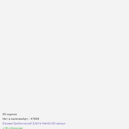
0
0 оценок
Нет в наличии
Арт.: 47659
Ежовик Гребенчатый (Lion's mane)120 капсул
+18
к бонусам