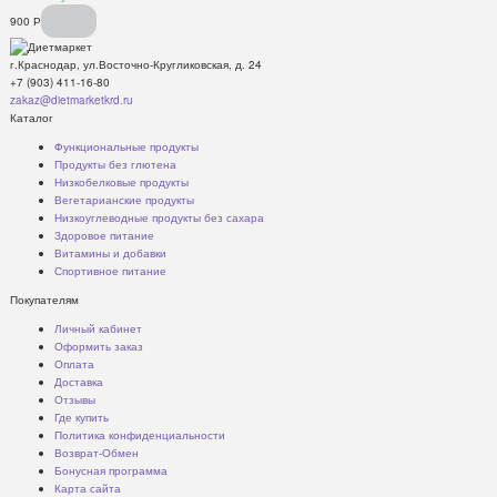
900
Р
г.Краснодар, ул.Восточно-Кругликовская, д. 24
+7 (903) 411-16-80
zakaz@dietmarketkrd.ru
Каталог
Функциональные продукты
Продукты без глютена
Низкобелковые продукты
Вегетарианские продукты
Низкоуглеводные продукты без сахара
Здоровое питание
Витамины и добавки
Спортивное питание
Покупателям
Личный кабинет
Оформить заказ
Оплата
Доставка
Отзывы
Где купить
Политика конфиденциальности
Возврат-Обмен
Бонусная программа
Карта сайта