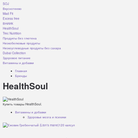
SOJ
Вкуснотеево
Mad Fit
Excess free
ВНИИК
HealthSoul
Trec Nutrition
Продукты без глютена
Низкобелковые продукты
Низкоуглеводные продукты без сахара
Dubai Collection
Здоровое питание
Витамины и добавки
Главная
Бренды
HealthSoul
Купить товары HealthSoul.
Витамины и добавки
Здоровье мозга и психики