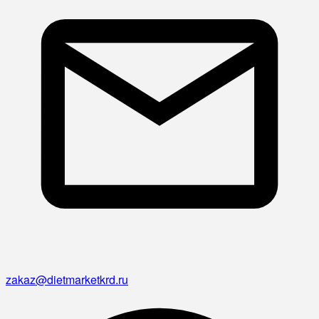
zakaz@dietmarketkrd.ru