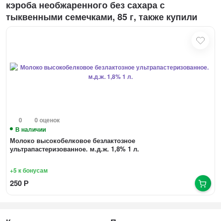
кэроба необжаренного без сахара с
тыквенными семечками, 85 г, также купили
0
0 оценок
В наличии
Молоко высокобелковое безлактозное
ультрапастеризованное. м.д.ж. 1,8% 1 л.
+5
к бонусам
250
Р