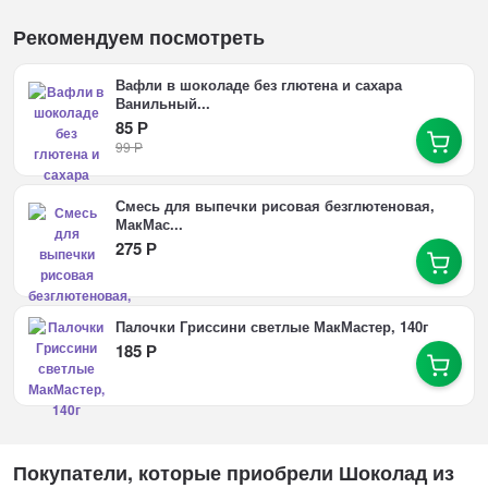
Рекомендуем посмотреть
Вафли в шоколаде без глютена и сахара
Ванильный...
85
Р
99
Р
Смесь для выпечки рисовая безглютеновая,
МакМас...
275
Р
Палочки Гриссини светлые МакМастер, 140г
185
Р
Покупатели, которые приобрели Шоколад из