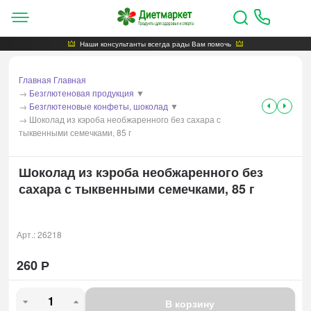
Наши консультанты всегда рады Вам помочь
Главная
Главная
→
Безглютеновая продукция
▼
→
Безглютеновые конфеты, шоколад
▼
→
Шоколад из кэроба необжаренного без сахара с
тыквенными семечками, 85 г
Шоколад из кэроба необжаренного без
сахара с тыквенными семечками, 85 г
Арт.:
26218
260
Р
В корзину