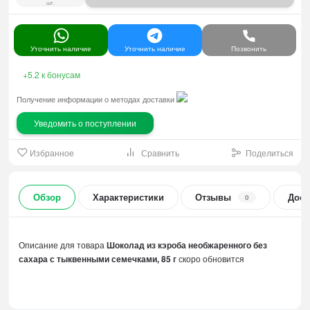
шт.
Уточнить наличие
Уточнить наличие
Позвонить
+5.2
к бонусам
Получение информации о методах доставки
Уведомить о поступлении
Избранное
Сравнить
Поделиться
Обзор
Характеристики
Отзывы
Дост
0
Описание для товара
Шоколад из кэроба необжаренного без
сахара с тыквенными семечками, 85 г
скоро обновится