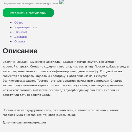
Получение информации о методах доставки
Уведомить о поступлении
Обзор
Характеристики
Отзывы
0
Доставка
Оплата
Описание
Вафли с насыщенным вкусом шоколада. Пышные и мягкие внутри, с хрустящей
корочкой снаружи. Смесь не содержит глютена, лактозы и яиц. Просто добавьте воду и
масло, перемешайте и готовьте в вафельнице или духовом шкафу. Из одной пачки
получится 4-6 вафель - идеально к завтраку! Новая линейка из 4-х вкусов
безглютеновых вафель Тестовъ - это альтернатива привычным завтракам. Сладкие
вафли станут отличным вариантом завтрака в кругу семьи, а несладкие гречишные
можно использовать в качестве основы для бутерброда- удобно взять с собой на
работу или дать ребенку в школу.
Состав: крахмал кукурузный, соль, разрыхлитель, ароматизатор ванилин, какао
порошок, мука рисовая, ксантановая камедь, сахар.
Дополнительная информация