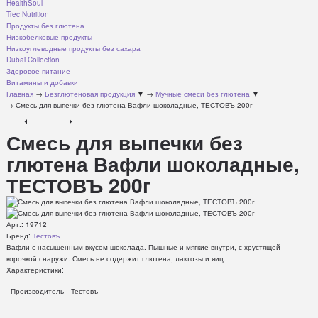
HealthSoul
Trec Nutrition
Продукты без глютена
Низкобелковые продукты
Низкоуглеводные продукты без сахара
Dubai Collection
Здоровое питание
Витамины и добавки
Главная
→
Безглютеновая продукция
▼
→
Мучные смеси без глютена
▼
→
Смесь для выпечки без глютена Вафли шоколадные, ТЕСТОВЪ 200г
Смесь для выпечки без
глютена Вафли шоколадные,
ТЕСТОВЪ 200г
Арт.:
19712
Бренд:
Тестовъ
Вафли с насыщенным вкусом шоколада. Пышные и мягкие внутри, с хрустящей
корочкой снаружи. Смесь не содержит глютена, лактозы и яиц.
Характеристики:
Производитель
Тестовъ