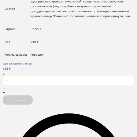
мука рисовая, крахмал кукурузный, сахар, какао-порошок, соль,
разрыхлители (гидрокарбонат натрия (сода пищевая),
Состав
дигидропирофосфат натрия), стабилизатор (камедь ксантановая),
ароматизатор "Ванилин". Возможно наличие следов кунжута, сои.
Страна
Россия
Вес
250 г
Форма выпуска
порошок
Все характеристики
155
Р
шт.
В корзину