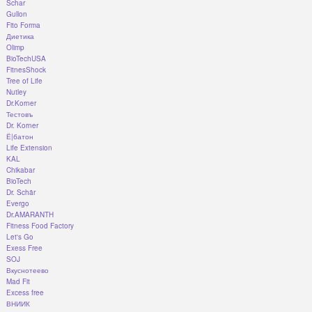
Schar
Gullon
Fito Forma
Диетика
Olimp
BioTechUSA
FitnesShock
Tree of Life
Nutley
Dr.Korner
Тестовъ
Dr. Korner
Ё|батон
Life Extension
KAL
Chikabar
BioTech
Dr. Schär
Evergo
Dr.AMARANTH
Fitness Food Factory
Let's Go
Exess Free
SOJ
Вкуснотеево
Mad Fit
Excess free
ВНИИК