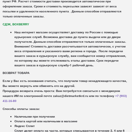
пункт РФ. Расчет стоимости доставки производится автоматически при
оформлении заказа. Сроки и стоимость пересылки зависят зависят от веса
посылки и удаленности населенного пункта .
Данным способом отправляются
только оплаченные заказы.
СДЭК, BOXBERRY
Наш интернет магазин осуществляет доставку по России с помощью
курьерских служб.
Возможна доставка до пункта выдачи или до двери
получателя. Данным способом отправляются только оплаченные заказы.
Внимание!
Стоимость доставки рассчитывается автоматически, с учетом
веса отправления и указанного вами региона и города. После передачи
вашего заказа в курьерскую службу, вам сообщается номер отправления,
по которому вы можете отслеживать этапы доставки. Срок передачи
вашего заказа в курьерскую службу-1 рабочий день.
ВОЗВРАТ ТОВАРА
Если у Вас есть основания считать, что получили товар ненадлежащего качества,
Вы можете вернуть или обменять его на другой.
Процедура возврата очень проста: Вам потребуется связаться с менеджером
нашего ИМ по электронной почте zakaz@dietmarketkrd.ru или по телефону
+7 (903)
411-16-80
Способы оплаты заказа:
Наличными при получении
Оплата картой или наличными в магазине
Яндекс Сплит
Сплит делит оплату на части, которые списываются в течение 2, 4 или 6