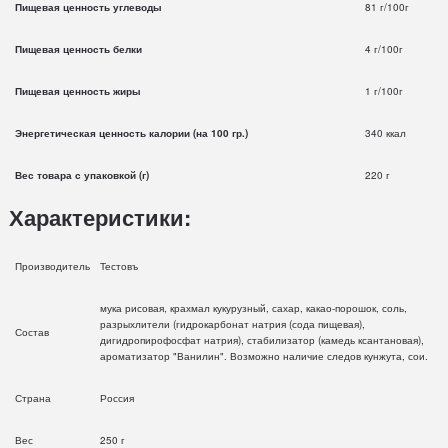
Пищевая ценность углеводы
81 г/100г
Пищевая ценность белки
4 г/100г
Пищевая ценность жиры
1 г/100г
Энергетическая ценность калории (на 100 гр.)
340 ккал
Вес товара с упаковкой (г)
220 г
Характеристики:
Производитель
Тестовъ
мука рисовая, крахмал кукурузный, сахар, какао-порошок, соль,
разрыхлители (гидрокарбонат натрия (сода пищевая),
Состав
дигидропирофосфат натрия), стабилизатор (камедь ксантановая),
ароматизатор "Ванилин". Возможно наличие следов кунжута, сои.
Страна
Россия
Вес
250 г