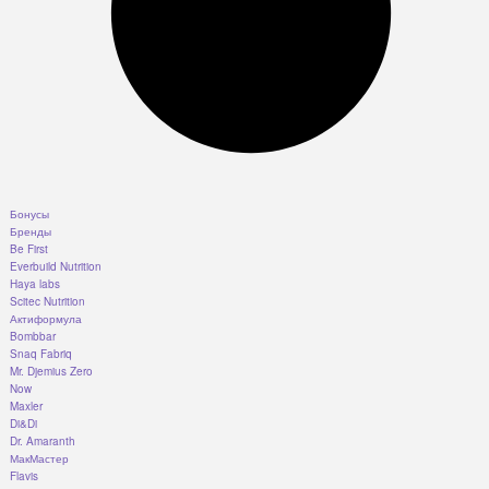
Бонусы
Бренды
Be First
Everbuild Nutrition
Haya labs
Scitec Nutrition
Актиформула
Bombbar
Snaq Fabriq
Mr. Djemius Zero
Now
Maxler
Di&Di
Dr. Amaranth
МакМастер
Flavis