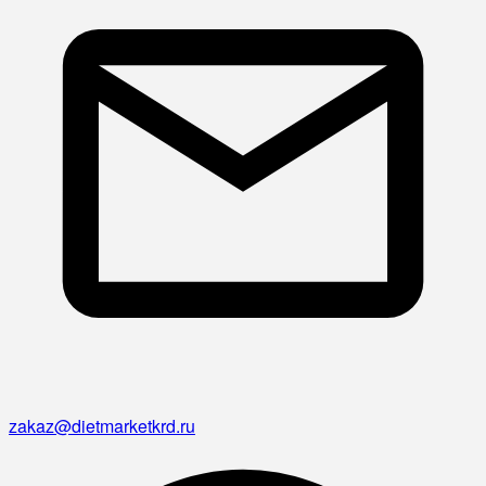
zakaz@dietmarketkrd.ru