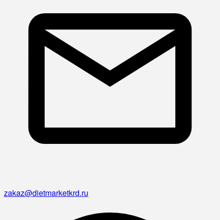
zakaz@dietmarketkrd.ru