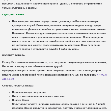
посылки и удаленности населенного пункта .
Данным способом отправляются
только оплаченные заказы.
СДЭК, BOXBERRY
Наш интернет магазин осуществляет доставку по России с помощью
курьерских служб.
Возможна доставка до пункта выдачи или до двери
получателя. Данным способом отправляются только оплаченные заказы.
Внимание!
Стоимость доставки рассчитывается автоматически, с учетом
веса отправления и указанного вами региона и города. После передачи
вашего заказа в курьерскую службу, вам сообщается номер отправления,
по которому вы можете отслеживать этапы доставки. Срок передачи
вашего заказа в курьерскую службу-1 рабочий день.
ВОЗВРАТ ТОВАРА
Если у Вас есть основания считать, что получили товар ненадлежащего качества,
Вы можете вернуть или обменять его на другой.
Процедура возврата очень проста: Вам потребуется связаться с менеджером
нашего ИМ по электронной почте zakaz@dietmarketkrd.ru или по телефону
+7 (903)
411-16-80
Способы оплаты заказа:
Наличными при получении
Оплата картой или наличными в магазине
Яндекс Сплит
Сплит делит оплату на части, которые списываются в течение 2, 4 или 6
месяцев. Это не кредит и не рассрочка, поэтому у него нет длинных анкет,