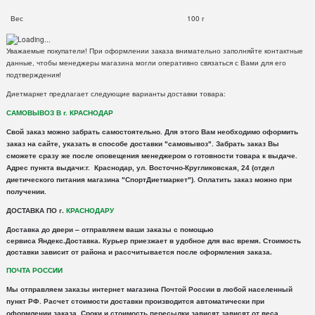
Вес
100 г
Уважаемые покупатели! При оформлении заказа внимательно заполняйте контактные
данные, чтобы менеджеры магазина могли оперативно связаться с Вами для его
подтверждения!
Диетмаркет предлагает следующие варианты доставки товара:
САМОВЫВОЗ В г. КРАСНОДАР
Свой заказ можно забрать самостоятельно. Для этого Вам необходимо оформить
заказ на сайте, указать в способе доставки "самовывоз". Забрать заказ Вы
сможете сразу же после оповещения менеджером о готовности товара к выдаче.
Адрес пункта выдачи:г. Краснодар, ул. Восточно-Кругликовская, 24 (отдел
диетического питания магазина "СпортДиетмаркет"). Оплатить заказ можно при
получении.
ДОСТАВКА ПО г.
КРАСНОДАРУ
Доставка
до двери – отправляем ваши заказы с помощью
сервиса
Яндекс
.
Доставка
. Курьер приезжает в удобное для вас время. Стоимость
доставки зависит от района и рассчитывается после оформления заказа.
ПОЧТА РОССИИ
Мы отправляем заказы интернет магазина Почтой России в любой населенный
пункт РФ. Расчет стоимости доставки производится автоматически при
оформлении заказа. Сроки и стоимость пересылки зависят зависят от веса