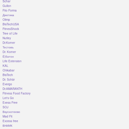
Schar
Gullon
Fito Forma
Диетика
Olimp
BioTechUSA
FitnesShock
Tree of Life
Nutley
Dr.Korner
Тестовъ
Dr. Korner
Ё|батон
Life Extension
KAL
Chikabar
BioTech
Dr. Schär
Evergo
Dr.AMARANTH
Fitness Food Factory
Let's Go
Exess Free
SOJ
Вкуснотеево
Mad Fit
Excess free
ВНИИК