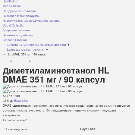
HealthSoul
Trec Nutrition
Продукты без глютена
Низкобелковые продукты
Низкоуглеводные продукты без сахара
Dubai Collection
Здоровое питание
Витамины и добавки
Главная
Главная
→
Витамины, минералы, пищевые добавки
▼
→
Здоровье мозга и психики
▼
→
HL DMAE 351 мг / 90 капсул
Диметиламиноетанол HL
DMAE 351 мг / 90 капсул
Арт.:
18739
Бренд:
Haya labs
DMAE (диметиламиноетанол) - это органическое соединение, которое синтезируется
естественным путем в мозге. Он поддерживает нервную систему и улучшает
настроение.
Характеристики:
Производитель
Haya Labs