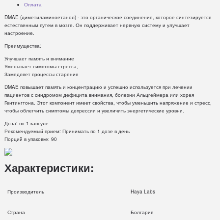
Оплата
DMAE (диметиламиноетанол) - это органическое соединение, которое синтезируется
естественным путем в мозге. Он поддерживает нервную систему и улучшает
настроение.
Преимущества:
Улучшает память и внимание
Уменьшает симптомы стресса,
Замедляет процессы старения
DMAE повышает память и концентрацию и успешно используется при лечении
пациентов с синдромом дефицита внимания, болезни Альцгеймера или хорея
Гентингтона. Этот компонент имеет свойства, чтобы уменьшить напряжение и стресс,
чтобы облегчить симптомы депрессии и увеличить энергетические уровни.
Доза: по 1 капсуле
Рекомендуемый прием: Принимать по 1 дозе в день
Порций в упаковке: 90
Характеристики:
Производитель
Haya Labs
Страна
Болгария