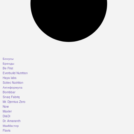
Бонусы
Бренды
Be First
Everbuild Nutrition
Haya labs
Scitec Nutrition
Актиформула
Bombbar
Snaq Fabriq
Mr. Djemius Zero
Now
Maxler
Di&Di
Dr. Amaranth
МакМастер
Flavis