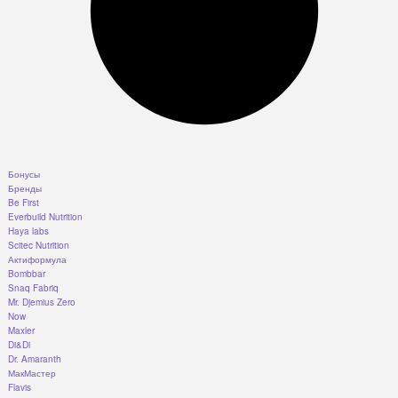
Бонусы
Бренды
Be First
Everbuild Nutrition
Haya labs
Scitec Nutrition
Актиформула
Bombbar
Snaq Fabriq
Mr. Djemius Zero
Now
Maxler
Di&Di
Dr. Amaranth
МакМастер
Flavis