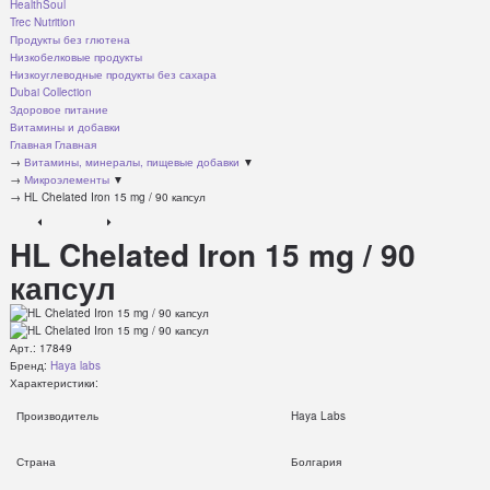
HealthSoul
Trec Nutrition
Продукты без глютена
Низкобелковые продукты
Низкоуглеводные продукты без сахара
Dubai Collection
Здоровое питание
Витамины и добавки
Главная
Главная
→
Витамины, минералы, пищевые добавки
▼
→
Микроэлементы
▼
→
HL Chelated Iron 15 mg / 90 капсул
HL Chelated Iron 15 mg / 90
капсул
Арт.:
17849
Бренд:
Haya labs
Характеристики:
Производитель
Haya Labs
Страна
Болгария