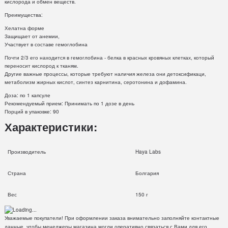
кислорода и обмен веществ.
Преимущества:
Хелатна форме
Защищает от анемии,
Участвует в составе гемоглобина
Почти 2/3 его находится в гемоглобина - белка в красных кровяных клетках, который
переносит кислород к тканям.
Другие важные процессы, которые требуют наличия железа они детоксификаци,
метаболизм жирных кислот, синтез карнитина, серотонина и дофамина.
Доза: по 1 капсуле
Рекомендуемый прием: Принимать по 1 дозе в день
Порций в упаковке: 90
Характеристики:
Производитель
Haya Labs
Страна
Болгария
Вес
150 г
Уважаемые покупатели! При оформлении заказа внимательно заполняйте контактные
данные, чтобы менеджеры магазина могли оперативно связаться с Вами для его