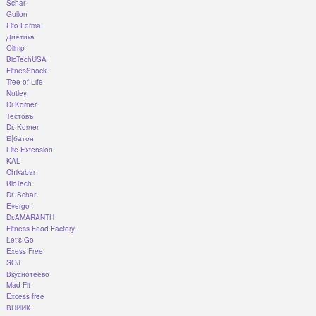
Schar
Gullon
Fito Forma
Диетика
Olimp
BioTechUSA
FitnesShock
Tree of Life
Nutley
Dr.Korner
Тестовъ
Dr. Korner
Ё|батон
Life Extension
KAL
Chikabar
BioTech
Dr. Schär
Evergo
Dr.AMARANTH
Fitness Food Factory
Let's Go
Exess Free
SOJ
Вкуснотеево
Mad Fit
Excess free
ВНИИК