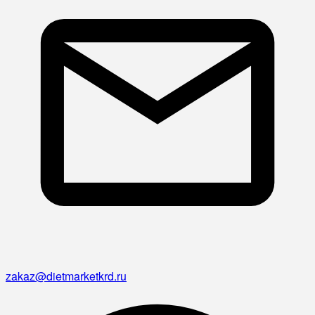
zakaz@dietmarketkrd.ru