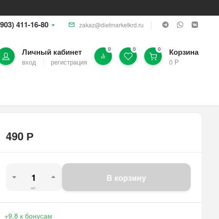
(903) 411-16-80
zakaz@dietmarketkrd.ru
0
0
0
Личный кабинет
Корзина
вход
регистрация
0
Р
490
Р
В корзину
шт.
+9.8
к бонусам