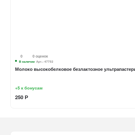
0
0 оценок
В наличии
Арт.: 47752
Молоко высокобелковое безлактозное ультрапастериз
+5
к бонусам
250
Р