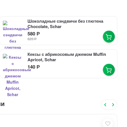
Шоколадные сэндвичи без глютена
Chocolate, Schar
580
Р
620
Р
Кексы с абрикосовым джемом Muffin
Apricot, Schar
140
Р
ли