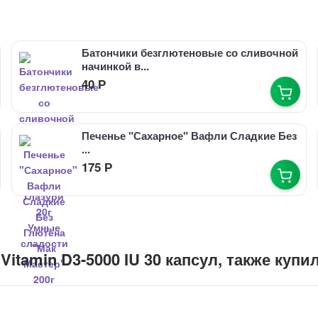
Батончики безглютеновые со сливочной
начинкой в...
40
Р
Печенье "Сахарное" Вафли Сладкие Без
...
175
Р
itamin D3-5000 IU 30 капсул, также купи