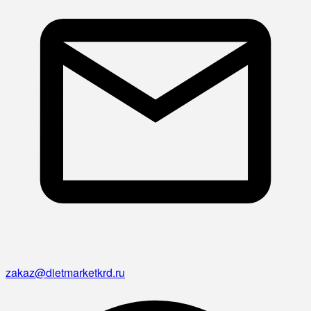
zakaz@dietmarketkrd.ru