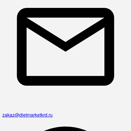
zakaz@dietmarketkrd.ru