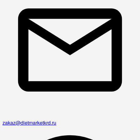
zakaz@dietmarketkrd.ru