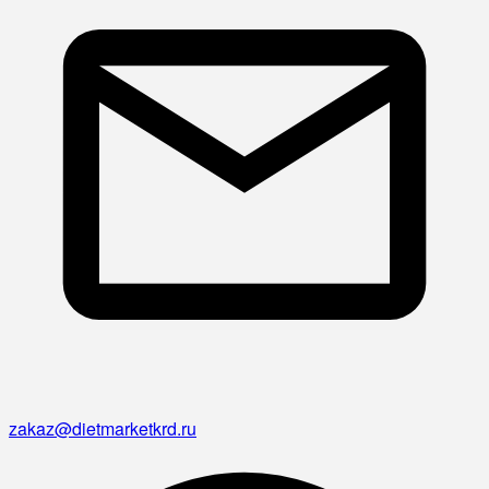
zakaz@dietmarketkrd.ru