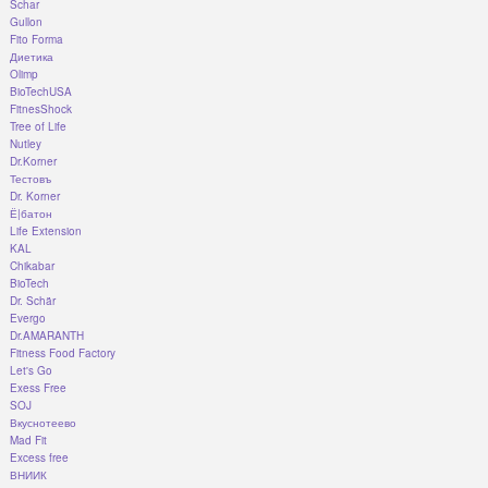
Schar
Gullon
Fito Forma
Диетика
Olimp
BioTechUSA
FitnesShock
Tree of Life
Nutley
Dr.Korner
Тестовъ
Dr. Korner
Ё|батон
Life Extension
KAL
Chikabar
BioTech
Dr. Schär
Evergo
Dr.AMARANTH
Fitness Food Factory
Let's Go
Exess Free
SOJ
Вкуснотеево
Mad Fit
Excess free
ВНИИК