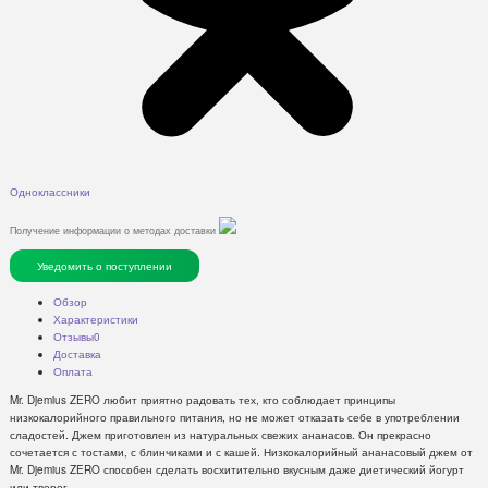
Одноклассники
Получение информации о методах доставки
Уведомить о поступлении
Обзор
Характеристики
Отзывы
0
Доставка
Оплата
Mr. Djemius ZERO любит приятно радовать тех, кто соблюдает принципы
низкокалорийного правильного питания, но не может отказать себе в употреблении
сладостей. Джем приготовлен из натуральных свежих ананасов. Он прекрасно
сочетается с тостами, с блинчиками и с кашей. Низкокалорийный ананасовый джем от
Mr. Djemius ZERO способен сделать восхитительно вкусным даже диетический йогурт
или творог.