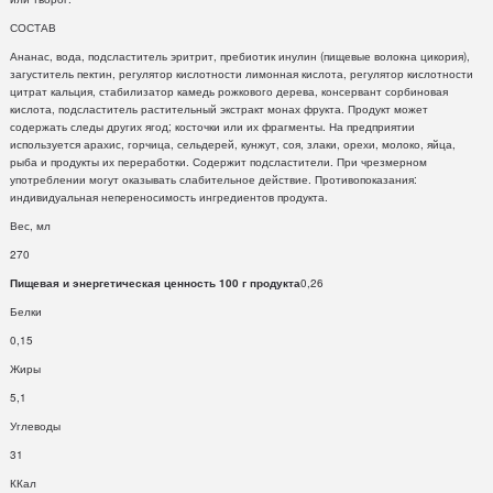
СОСТАВ
Ананас, вода, подсластитель эритрит, пребиотик инулин (пищевые волокна цикория),
загуститель пектин, регулятор кислотности лимонная кислота, регулятор кислотности
цитрат кальция, стабилизатор камедь рожкового дерева, консервант сорбиновая
кислота, подсластитель растительный экстракт монах фрукта. Продукт может
содержать следы других ягод; косточки или их фрагменты. На предприятии
используется арахис, горчица, сельдерей, кунжут, соя, злаки, орехи, молоко, яйца,
рыба и продукты их переработки. Содержит подсластители. При чрезмерном
употреблении могут оказывать слабительное действие. Противопоказания:
индивидуальная непереносимость ингредиентов продукта.
Вес, мл
270
Пищевая и энергетическая ценность 100 г продукта
0,26
Белки
0,15
Жиры
5,1
Углеводы
31
ККал