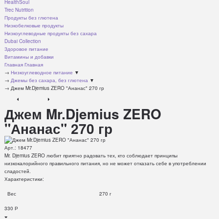
HealthSoul
Trec Nutrition
Продукты без глютена
Низкобелковые продукты
Низкоуглеводные продукты без сахара
Dubai Collection
Здоровое питание
Витамины и добавки
Главная
Главная
→
Низкоуглеводное питание
▼
→
Джемы без сахара, без глютена
▼
→
Джем Mr.Djemius ZERO "Ананас" 270 гр
Джем Mr.Djemius ZERO
"Ананас" 270 гр
Арт.:
18477
Mr. Djemius ZERO любит приятно радовать тех, кто соблюдает принципы
низкокалорийного правильного питания, но не может отказать себе в употреблении
сладостей.
Характеристики:
Вес
270 г
330
Р