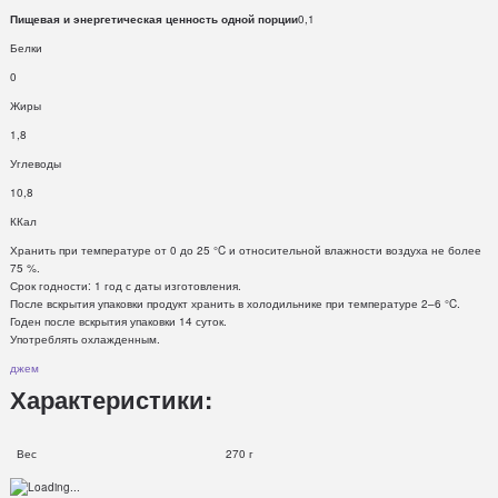
Пищевая и энергетическая ценность одной порции
0,1
Белки
0
Жиры
1,8
Углеводы
10,8
ККал
Хранить при температуре от 0 до 25 °C и относительной влажности воздуха не более
75 %.
Срок годности: 1 год с даты изготовления.
После вскрытия упаковки продукт хранить в холодильнике при температуре 2–6 °C.
Годен после вскрытия упаковки 14 суток.
Употреблять охлажденным.
джем
Характеристики:
Вес
270 г