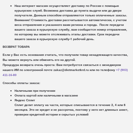
Наш интернет магазин осуществляет доставку по России с помощью
курьерских служб.
Возможна доставка до пункта выдачи или до двери
получателя. Данным способом отправляются только оплаченные заказы.
Внимание!
Стоимость доставки рассчитывается автоматически, с учетом
веса отправления и указанного вами региона и города. После передачи
вашего заказа в курьерскую службу, вам сообщается номер отправления,
по которому вы можете отслеживать этапы доставки. Срок передачи
вашего заказа в курьерскую службу-1 рабочий день.
ВОЗВРАТ ТОВАРА
Если у Вас есть основания считать, что получили товар ненадлежащего качества,
Вы можете вернуть или обменять его на другой.
Процедура возврата очень проста: Вам потребуется связаться с менеджером
нашего ИМ по электронной почте zakaz@dietmarketkrd.ru или по телефону
+7 (903)
411-16-80
Способы оплаты заказа:
Наличными при получении
Оплата картой или наличными в магазине
Яндекс Сплит
Сплит делит оплату на части, которые списываются в течение 2, 4 или 6
месяцев. Это не кредит и не рассрочка, поэтому у него нет длинных анкет,
проверки кредитной истории и скрытых условий