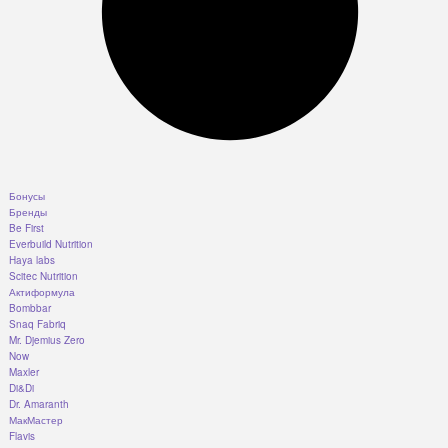
Бонусы
Бренды
Be First
Everbuild Nutrition
Haya labs
Scitec Nutrition
Актиформула
Bombbar
Snaq Fabriq
Mr. Djemius Zero
Now
Maxler
Di&Di
Dr. Amaranth
МакМастер
Flavis