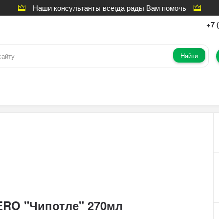
Наши консультанты всегда рады Вам помочь
+7 
Найти
ERO "Чипотле" 270мл