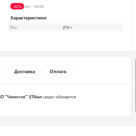
-32%
Арт.:
18499
Характеристики:
Вес
270 г
Доставка
Оплата
RO "Чипотле" 270мл
скоро обновится