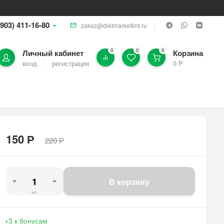
(903) 411-16-80
zakaz@dietmarketkrd.ru
0
0
0
Личный кабинет
Корзина
вход
регистрация
0
Р
150
Р
220
Р
В корзину
шт.
+3
к бонусам