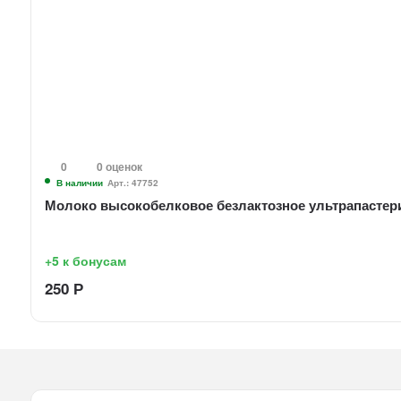
0
0 оценок
В наличии
Арт.: 47752
Молоко высокобелковое безлактозное ультрапастериз
+5
к бонусам
250
Р