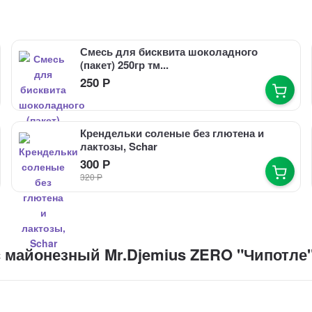
Смесь для бисквита шоколадного
(пакет) 250гр тм...
250
Р
Крендельки соленые без глютена и
лактозы, Schar
300
Р
320
Р
 майонезный Mr.Djemius ZERO "Чипотле"