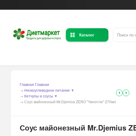
Каталог
Главная
Главная
→
Низкоуглеводное питание
▼
→
Кетчупы и соусы
▼
→
Соус майонезный Mr.Djemius ZERO "Чипотле" 270мл
Соус майонезный Mr.Djemius Z