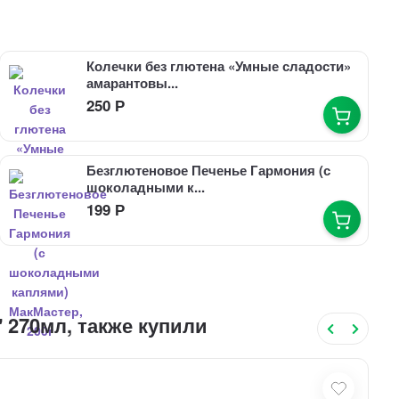
Колечки без глютена «Умные сладости»
амарантовы...
250
Р
Безглютеновое Печенье Гармония (с
шоколадными к...
199
Р
 270мл, также купили