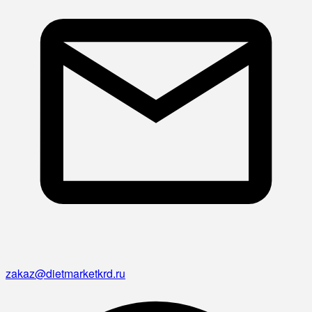
zakaz@dietmarketkrd.ru