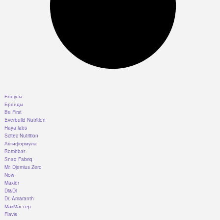
Бонусы
Бренды
Be First
Everbuild Nutrition
Haya labs
Scitec Nutrition
Актиформула
Bombbar
Snaq Fabriq
Mr. Djemius Zero
Now
Maxler
Di&Di
Dr. Amaranth
МакМастер
Flavis