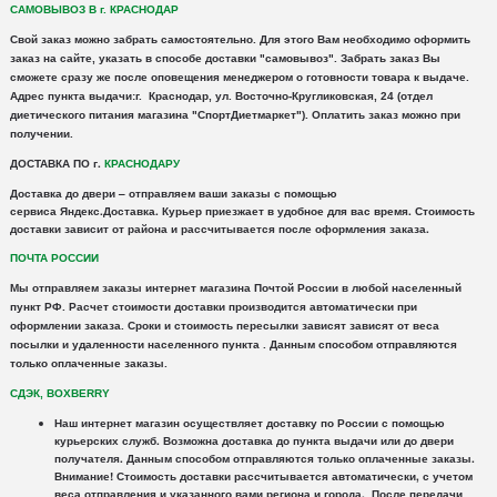
САМОВЫВОЗ В г. КРАСНОДАР
Свой заказ можно забрать самостоятельно. Для этого Вам необходимо оформить
заказ на сайте, указать в способе доставки "самовывоз". Забрать заказ Вы
сможете сразу же после оповещения менеджером о готовности товара к выдаче.
Адрес пункта выдачи:г. Краснодар, ул. Восточно-Кругликовская, 24 (отдел
диетического питания магазина "СпортДиетмаркет"). Оплатить заказ можно при
получении.
ДОСТАВКА ПО г.
КРАСНОДАРУ
Доставка
до двери – отправляем ваши заказы с помощью
сервиса
Яндекс
.
Доставка
. Курьер приезжает в удобное для вас время. Стоимость
доставки зависит от района и рассчитывается после оформления заказа.
ПОЧТА РОССИИ
Мы отправляем заказы интернет магазина Почтой России в любой населенный
пункт РФ. Расчет стоимости доставки производится автоматически при
оформлении заказа. Сроки и стоимость пересылки зависят зависят от веса
посылки и удаленности населенного пункта .
Данным способом отправляются
только оплаченные заказы.
СДЭК, BOXBERRY
Наш интернет магазин осуществляет доставку по России с помощью
курьерских служб.
Возможна доставка до пункта выдачи или до двери
получателя. Данным способом отправляются только оплаченные заказы.
Внимание!
Стоимость доставки рассчитывается автоматически, с учетом
веса отправления и указанного вами региона и города. После передачи