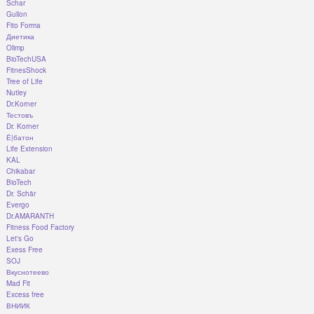
Schar
Gullon
Fito Forma
Диетика
Olimp
BioTechUSA
FitnesShock
Tree of Life
Nutley
Dr.Korner
Тестовъ
Dr. Korner
Ё|батон
Life Extension
KAL
Chikabar
BioTech
Dr. Schär
Evergo
Dr.AMARANTH
Fitness Food Factory
Let's Go
Exess Free
SOJ
Вкуснотеево
Mad Fit
Excess free
ВНИИК