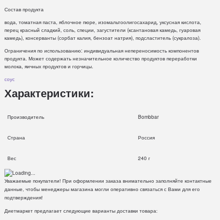
Состав продукта
вода, томатная паста, яблочное пюре, изомальтоолигосахарид, уксусная кислота,
перец красный сладкий, соль, специи, загустители (ксантановая камедь, гуаровая
камедь), консерванты (сорбат калия, бензоат натрия), подсластитель (сукралоза).
Ограничения по использованию: индивидуальная непереносимость компонентов
продукта. Может содержать незначительное количество продуктов переработки
молока, яичных продуктов и горчицы.
соус
Характеристики:
Производитель
Bombbar
Страна
Россия
Вес
240 г
Уважаемые покупатели! При оформлении заказа внимательно заполняйте контактные
данные, чтобы менеджеры магазина могли оперативно связаться с Вами для его
подтверждения!
Диетмаркет предлагает следующие варианты доставки товара: