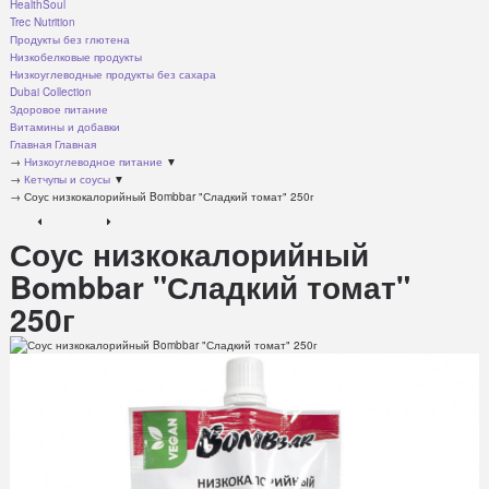
HealthSoul
Trec Nutrition
Продукты без глютена
Низкобелковые продукты
Низкоуглеводные продукты без сахара
Dubai Collection
Здоровое питание
Витамины и добавки
Главная
Главная
→
Низкоуглеводное питание
▼
→
Кетчупы и соусы
▼
→
Соус низкокалорийный Bombbar "Сладкий томат" 250г
Соус низкокалорийный
Bombbar "Сладкий томат"
250г