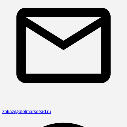
zakaz@dietmarketkrd.ru