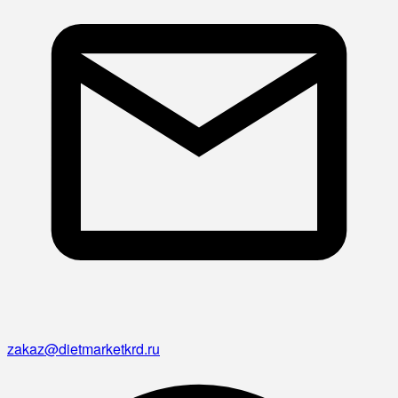
zakaz@dietmarketkrd.ru