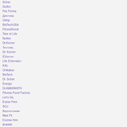
Schar
Gullon
Fito Forma
Диетика
Olimp
BioTechUSA
FitnesShock
Tree of Life
Nutley
Dr.Korner
Тестовъ
Dr. Korner
Ё|батон
Life Extension
KAL
Chikabar
BioTech
Dr. Schär
Evergo
Dr.AMARANTH
Fitness Food Factory
Let's Go
Exess Free
SOJ
Вкуснотеево
Mad Fit
Excess free
ВНИИК