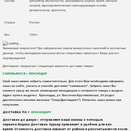
Состав
(регулятор кислотности), консерванты (сорбат калия, бензоат
натрия), вкусоароматическая сокосодержащая основа,
ароматизатор, краситель
Страна
Россия
Вес
1000 г
Уважаемые покупатели! При оформлении заказа внимательно заполняйте контактные
данные, чтобы менеджеры магазина могли оперативно связаться с Вами для его
подтверждения!
Диетмаркет предлагает следующие варианты доставки товара:
САМОВЫВОЗ В г. КРАСНОДАР
Свой заказ можно забрать самостоятельно. Для этого Вам необходимо оформить
заказ на сайте, указать в способе доставки "самовывоз". Забрать заказ Вы
сможете сразу же после оповещения менеджером о готовности товара к выдаче.
Адрес пункта выдачи:г. Краснодар, ул. Восточно-Кругликовская, 24 (отдел
диетического питания магазина "СпортДиетмаркет"). Оплатить заказ можно при
получении.
ДОСТАВКА ПО г.
КРАСНОДАРУ
Доставка
до двери – отправляем ваши заказы с помощью
сервиса
Яндекс
.
Доставка
. Курьер приезжает в удобное для вас
время. Стоимость доставки зависит от района и рассчитывается после