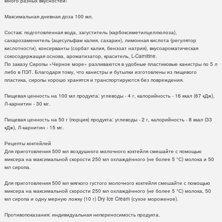
много разных вкусностей!
Максимальная дневная доза 100 мл.
Состав: подготовленная вода, загуститель (карбоксиметилцеллюлоза),
сахарозаменитель (ацесульфам калия, сахарин), лимонная кислота (регулятор
кислотности), консерванты (сорбат калия, бензоат натрия), вкусоароматическая
сокосодержащая основа, ароматизатор, краситель, L-Carnitine.
По заказу Сиропы «Черное море» разливаются в удобные пластиковые канистры по 5 л
либо в ПЭТ. Благодаря тому, что канистры и бутылки изготовлены из пищевого
пластика, сиропы хорошо хранятся и транспортируются без повреждения.
Пищевая ценность на 100 мл продукта: углеводы - 4 г, калорийность - 16 ккал (67 кДж),
Л-карнитин - 30 мг.
Пищевая ценность на 50 г (порция) продукта: углеводы - 2 г, калорийность - 8 ккал (33
кДж), Л-карнитин - 15 мг.
Рецепты коктейлей
Для приготовления 500 мл воздушного молочного коктейля смешайте с помощью
миксера на максимальной скорости 250 мл охлаждённого (не более 5 °С) молока и 50
мл сиропа.
Для приготовления 500 мл мягкого густого молочного коктейля смешайте с помощью
миксера на максимальной скорости 250 мл охлаждённого (не более 5 °С) молока, 50
мл сиропа и одну мерную ложку (10 г) Dry Ice Cream (су­хое мороженое).
Противопоказания: индивидуальная непереносимость продукта.