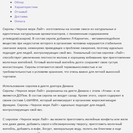
Обзор
Характеристики
Отзывы
0
Доставка
Оплата
Сиропы «Черное море Лайт» изготовлены на основе смеси из натуральных и
идентичных натуральным ароматизаторов, с пониженным содержанием
углеводов(сахаров). В состав сиропа добавлен Л-Карнитин, - витаминоподобное
вещество при недостатке которого в организме человека нарушается стабильное
сжигание жиров, неминуемо приводящее к проблеме ожирения, поэтому идеально
подходят для людей, контролирующих свой вес. Уникальный состав сиропов «Лайт»
способствует увеличению плотности молока и хорошему взбиванию при приготовлении
молочных коктейлей. Готовый молочный коктейль долго сохраняет свою густую
консистенцию. Сиропы отличаются своей термовыносливостью и не
требовательностью к условиям хранения, что очень важно для летней выносной
торговли.
Использование сиропов в диете доктора Дюкана
Сиропы «Черное море Лайт» разрешены на диете Дюкана с этапа «Атака» и не
являются ДОПом. В состав сиропа не входит сахар. Кроме этого, сироп содержит в
своем составе L-carnitine, который активизирует в организме жиросжигающую
функцию. Сиропы «Черное море Лайт» идеально подходят для людей,
контроллирующих свой вес.
С сиропом «Черное море Лайт» вы можете приготовить желейные конфеты или желе
или даже джем, добавить сироп к обезжиренному творогу, приготовить молочный
коктейль, добавить в кофе, йогурт, минеральную воду, полить им блинчики и еще