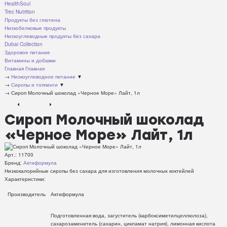
HealthSoul
Trec Nutrition
Продукты без глютена
Низкобелковые продукты
Низкоуглеводные продукты без сахара
Dubai Collection
Здоровое питание
Витамины и добавки
Главная
Главная
→
Низкоуглеводное питание
▼
→
Сиропы и топпинги
▼
→
Сироп Молочный шоколад «Черное Море» Лайт, 1л
Сироп Молочный шоколад
«Черное Море» Лайт, 1л
Арт.:
11700
Бренд:
Актиформула
Низкокалорийные сиропы без сахара для изготовления молочных коктейлей
Характеристики:
Производитель
Актиформула
Подготовленная вода, загуститель (карбоксиметилцеллюлоза),
сахарозаменитель (сахарин, цикламат натрия), лимонная кислота