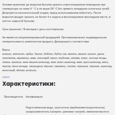
Условия хранения: до вскрытия бутылки хранить в вентилируемом помещении при
температуре не ниже 0 ° С и не выше 25° С без прямого попадания солнечных лучей.
Допускается незначительный осадок, перед использованием взболтать. После
вскрытия продукт хранить не более 4-х недель в вентилируемом прохладном месте, в
плотно закрытой бутылке.
Срок хранения: 18 месяцев с даты изготовления.
Не является специализированной продукцией. Противопоказания: индивидуальная
непереносимость компонентов продукта. Декларация о соответствии
Вкусы:
ананас, апельсин, арбуз, банан, бейлиз, бубль гум, ваниль, вишня, гранат, дыня,
земляника, карамель, киви, кленовый сироп, клубника, клюква, кокос, лесные ягоды,
лимон, малина, микс вишня+шоколад, микс кокос-шоколад, микс орех-шоколад, мята,
персик, пина колада, смородина чёрная, тирамису, тропик, черешня, черника, шоколад
молочный, яблоко зелёное.
сироп
Характеристики:
Производитель
Актиформула
Подготовленная вода, загуститель (карбоксиметилцеллюлоза),
сахарозаменитель (сахарин, цикламат натрия), лимонная кислота