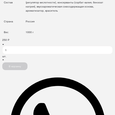
Состав
(регулятор кислотности), консерванты (сорбат калия, бензоат
натрия), вкусоароматическая сокосодержащая основа,
ароматизатор, краситель
Страна
Россия
Вес
1000 г
250
Р
шт.
В корзину