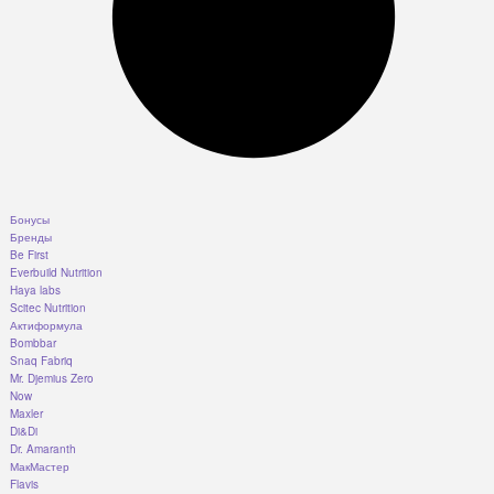
Бонусы
Бренды
Be First
Everbuild Nutrition
Haya labs
Scitec Nutrition
Актиформула
Bombbar
Snaq Fabriq
Mr. Djemius Zero
Now
Maxler
Di&Di
Dr. Amaranth
МакМастер
Flavis