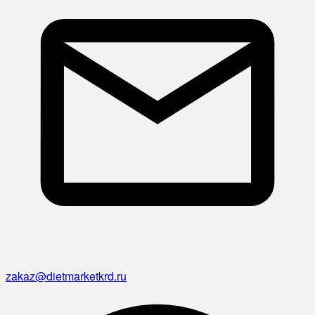
zakaz@dietmarketkrd.ru