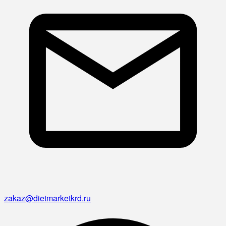
zakaz@dietmarketkrd.ru