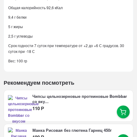
Общая калорийность 92,6 кКал
9,4 г белки
5 г жиры
2,5 г углеводы
Срок годности 7 суток при температуре от +2 до +6 С градусов. 30
суток при -18 С
Вес: 100 гр
Рекомендуем посмотреть
Чипсы цельнозерновые протеиновые Bombbar
со вку...
110
Р
Манка Рисовая без глютена Гарнец 450г
190
Р