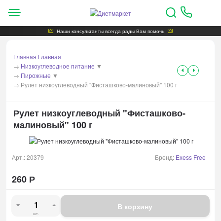
Наши консультанты всегда рады Вам помочь
Главная
Главная
→
Низкоуглеводное питание
▼
→
Пирожные
▼
→
Рулет низкоуглеводный "Фисташково-малиновый" 100 г
Рулет низкоуглеводный "Фисташково-
малиновый" 100 г
Арт.:
20379
Бренд:
Exess Free
260
Р
В корзину
шт.