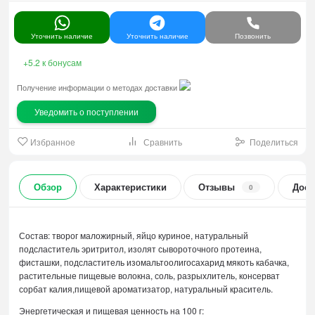
Уточнить наличие
Уточнить наличие
Позвонить
+5.2
к бонусам
Получение информации о методах доставки
Уведомить о поступлении
Избранное
Сравнить
Поделиться
Обзор
Характеристики
Отзывы
Дост
0
Состав: творог маложирный, яйцо куриное, натуральный
подсластитель эритритол, изолят сывороточного протеина,
фисташки, подсластитель изомальтоолигосахарид мякоть кабачка,
растительные пищевые волокна, соль, разрыхлитель, консерват
сорбат калия,пищевой ароматизатор, натуральный краситель.
Энергетическая и пищевая ценность на 100 г: