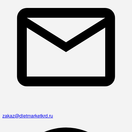
zakaz@dietmarketkrd.ru