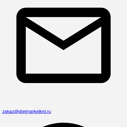
zakaz@dietmarketkrd.ru