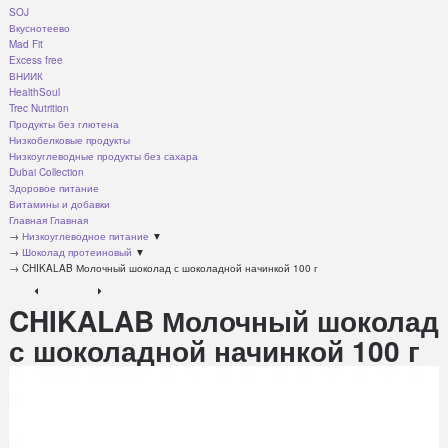
SOJ
Вкуснотеево
Mad Fit
Excess free
ВНИИК
HealthSoul
Trec Nutrition
Продукты без глютена
Низкобелковые продукты
Низкоуглеводные продукты без сахара
Dubai Collection
Здоровое питание
Витамины и добавки
Главная
Главная
→
Низкоуглеводное питание
▼
→
Шоколад протеиновый
▼
→
CHIKALAB Молочный шоколад с шоколадной начинкой 100 г
CHIKALAB Молочный шоколад
с шоколадной начинкой 100 г