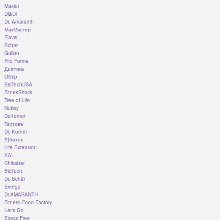
Maxler
Di&Di
Dr. Amaranth
МакМастер
Flavis
Schar
Gullon
Fito Forma
Диетика
Olimp
BioTechUSA
FitnesShock
Tree of Life
Nutley
Dr.Korner
Тестовъ
Dr. Korner
Ё|батон
Life Extension
KAL
Chikabar
BioTech
Dr. Schär
Evergo
Dr.AMARANTH
Fitness Food Factory
Let's Go
Exess Free