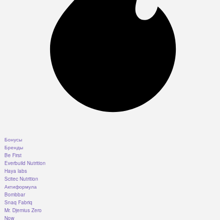
Бонусы
Бренды
Be First
Everbuild Nutrition
Haya labs
Scitec Nutrition
Актиформула
Bombbar
Snaq Fabriq
Mr. Djemius Zero
Now