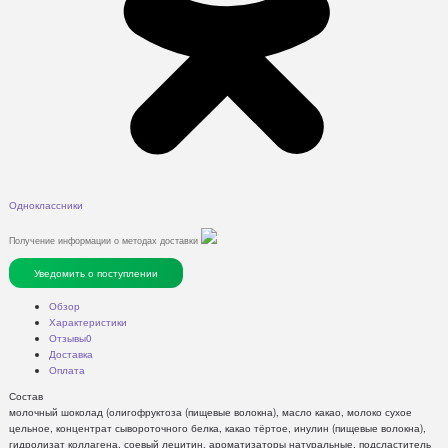
Одноклассники
Получение информации о методах доставки
Уведомить о поступлении
Обзор
Характеристики
Отзывы
0
Доставка
Оплата
Состав
молочный шоколад (олигофруктоза (пищевые волокна), масло какао, молоко сухое
цельное, концентрат сывороточного белка, какао тёртое, инулин (пищевые волокна),
гидролизат коллагена, соевый лецитин, ароматизаторы натуральные, подсластитель