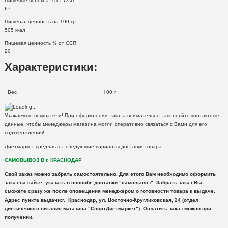
Пищевые волокна % от ССП
67
Пищевая ценность на 100 гр
505 ккал
Пищевая ценность % от ССП
20
Характеристики:
Вес
100 г
Уважаемые покупатели! При оформлении заказа внимательно заполняйте контактные
данные, чтобы менеджеры магазина могли оперативно связаться с Вами для его
подтверждения!
Диетмаркет предлагает следующие варианты доставки товара:
САМОВЫВОЗ В г. КРАСНОДАР
Свой заказ можно забрать самостоятельно. Для этого Вам необходимо оформить
заказ на сайте, указать в способе доставки "самовывоз". Забрать заказ Вы
сможете сразу же после оповещения менеджером о готовности товара к выдаче.
Адрес пункта выдачи:г. Краснодар, ул. Восточно-Кругликовская, 24 (отдел
диетического питания магазина "СпортДиетмаркет"). Оплатить заказ можно при
получении.