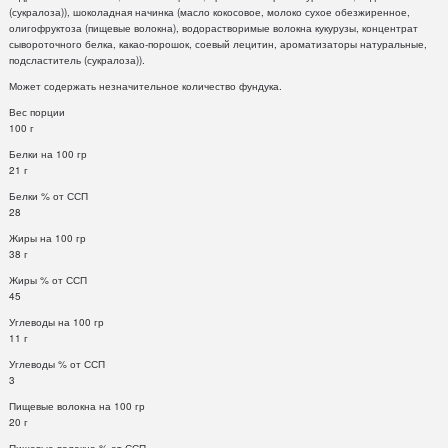
(сукралоза)), шоколадная начинка (масло кокосовое, молоко сухое обезжиренное,
олигофруктоза (пищевые волокна), водорастворимые волокна кукурузы, концентрат
сывороточного белка, какао-порошок, соевый лецитин, ароматизаторы натуральные,
подсластитель (сукралоза)).
Может содержать незначительное количество фундука.
Вес порции
100 г
Белки на 100 гр
21 г
Белки % от ССП
28
Жиры на 100 гр
38 г
Жиры % от ССП
45
Углеводы на 100 гр
11 г
Углеводы % от ССП
3
Пищевые волокна на 100 гр
20 г