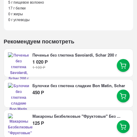
5 г пищевое волокно
17 г белки
0 г жиры
0 г углеводы
Рекомендуем посмотреть
Печенье без глютена Savoiardi, Schar 200 г
1 020
Р
1 100
Р
Булочки без глютена сладкие Bon Matin, Schar
450
Р
Макароны Безбелковые "Фруктовые" Без ...
125
Р