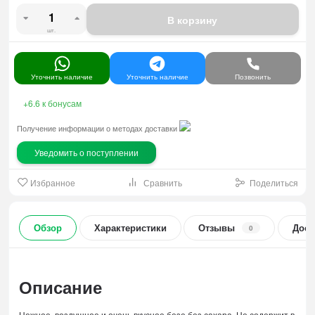
В корзину
шт.
Уточнить наличие
Уточнить наличие
Позвонить
+6.6
к бонусам
Получение информации о методах доставки
Уведомить о поступлении
Избранное
Сравнить
Поделиться
Обзор
Характеристики
Отзывы
Дост
0
Описание
Нежное, воздушное и очень вкусное безе без сахара. Не содержит в