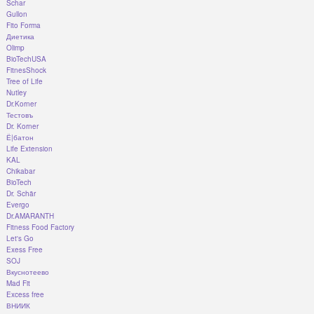
Schar
Gullon
Fito Forma
Диетика
Olimp
BioTechUSA
FitnesShock
Tree of Life
Nutley
Dr.Korner
Тестовъ
Dr. Korner
Ё|батон
Life Extension
KAL
Chikabar
BioTech
Dr. Schär
Evergo
Dr.AMARANTH
Fitness Food Factory
Let's Go
Exess Free
SOJ
Вкуснотеево
Mad Fit
Excess free
ВНИИК