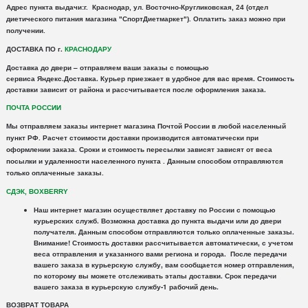
Адрес пункта выдачи:г. Краснодар, ул. Восточно-Кругликовская, 24 (отдел
диетического питания магазина "СпортДиетмаркет"). Оплатить заказ можно при
получении.
ДОСТАВКА ПО г.
КРАСНОДАРУ
Доставка
до двери – отправляем ваши заказы с помощью
сервиса
Яндекс
.
Доставка
. Курьер приезжает в удобное для вас время. Стоимость
доставки зависит от района и рассчитывается после оформления заказа.
ПОЧТА РОССИИ
Мы отправляем заказы интернет магазина Почтой России в любой населенный
пункт РФ. Расчет стоимости доставки производится автоматически при
оформлении заказа. Сроки и стоимость пересылки зависят зависят от веса
посылки и удаленности населенного пункта .
Данным способом отправляются
только оплаченные заказы.
СДЭК, BOXBERRY
Наш интернет магазин осуществляет доставку по России с помощью
курьерских служб.
Возможна доставка до пункта выдачи или до двери
получателя. Данным способом отправляются только оплаченные заказы.
Внимание!
Стоимость доставки рассчитывается автоматически, с учетом
веса отправления и указанного вами региона и города. После передачи
вашего заказа в курьерскую службу, вам сообщается номер отправления,
по которому вы можете отслеживать этапы доставки. Срок передачи
вашего заказа в курьерскую службу-1 рабочий день.
ВОЗВРАТ ТОВАРА