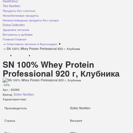
HealthSoul
Trec Nutrition
Продукты без глютена
Низкобелковые продукты
Низкоуглеводные продукты без сахара
Dubai Collection
Здоровое питание
Витамины и добавки
Главная
Главная
→
Спортивное питание в Краснодаре
▼
→
SN 100% Whey Protein Professional 920 г, Клубника
SN 100% Whey Protein
Professional 920 г, Клубника
-10%
Арт.:
30290
Бренд:
Scitec Nutrition
Характеристики:
Производитель
Scitec Nutrition
Страна
Венгрия