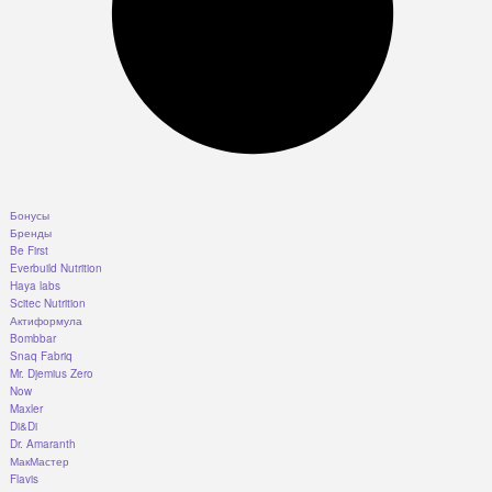
Бонусы
Бренды
Be First
Everbuild Nutrition
Haya labs
Scitec Nutrition
Актиформула
Bombbar
Snaq Fabriq
Mr. Djemius Zero
Now
Maxler
Di&Di
Dr. Amaranth
МакМастер
Flavis