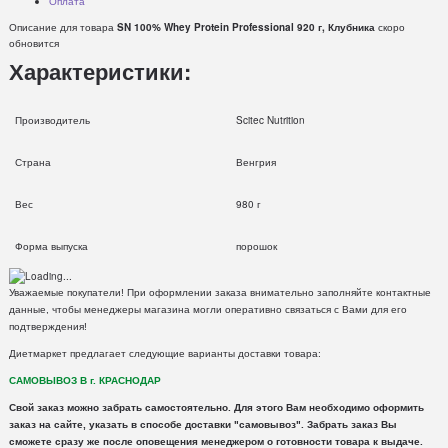
Оплата
Описание для товара
SN 100% Whey Protein Professional 920 г, Клубника
скоро
обновится
Характеристики:
Производитель
Scitec Nutrition
Страна
Венгрия
Вес
980 г
Форма выпуска
порошок
Уважаемые покупатели! При оформлении заказа внимательно заполняйте контактные
данные, чтобы менеджеры магазина могли оперативно связаться с Вами для его
подтверждения!
Диетмаркет предлагает следующие варианты доставки товара:
САМОВЫВОЗ В г. КРАСНОДАР
Свой заказ можно забрать самостоятельно. Для этого Вам необходимо оформить
заказ на сайте, указать в способе доставки "самовывоз". Забрать заказ Вы
сможете сразу же после оповещения менеджером о готовности товара к выдаче.