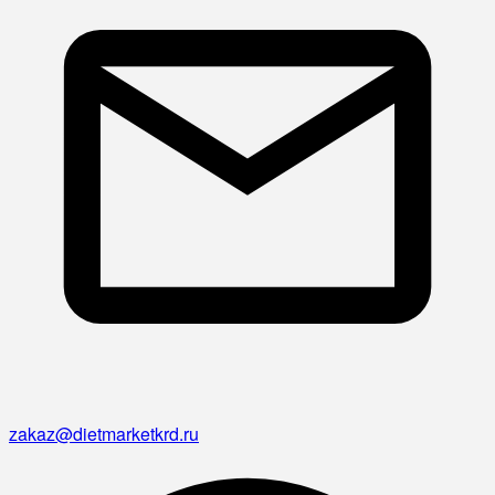
zakaz@dietmarketkrd.ru