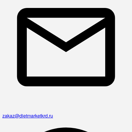
zakaz@dietmarketkrd.ru