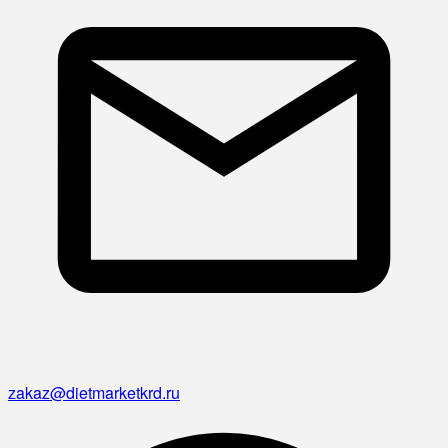
zakaz@dietmarketkrd.ru