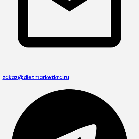
zakaz@dietmarketkrd.ru