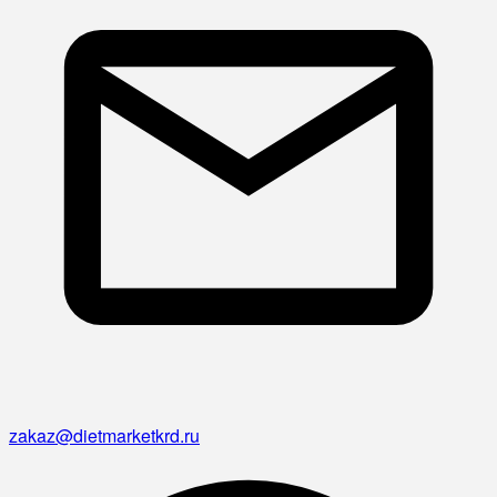
zakaz@dietmarketkrd.ru