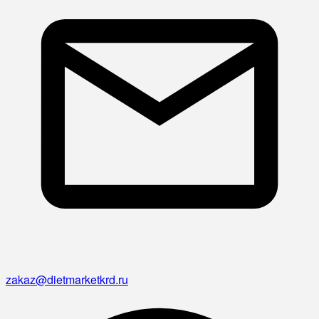
zakaz@dietmarketkrd.ru