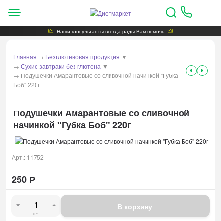
Наши консультанты всегда рады Вам помочь
Главная
→
Безглютеновая продукция
▼
→
Сухие завтраки без глютена
▼
→
Подушечки Амарантовые со сливочной начинкой "Губка
Боб" 220г
Подушечки Амарантовые со сливочной
начинкой "Губка Боб" 220г
Арт.:
11752
250
Р
В корзину
шт.