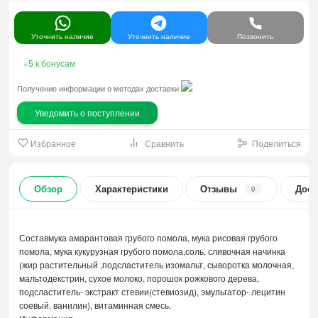
Уточнить наличие
Уточнить наличие
Позвонить
+5
к бонусам
Получение информации о методах доставки
Уведомить о поступлении
Избранное
Сравнить
Поделиться
Обзор
Характеристики
Отзывы
Дост
0
Составмука амарантовая грубого помола, мука рисовая грубого
помола, мука кукурузная грубого помола,соль, сливочная начинка
(жир растительный ,подсластитель изомальт, сыворотка молочная,
мальтодекстрин, сухое молоко, порошок рожкового дерева,
подсластитель- экстракт стевии(стевиозид), эмульгатор- лецитин
соевый, ванилин), витаминная смесь.