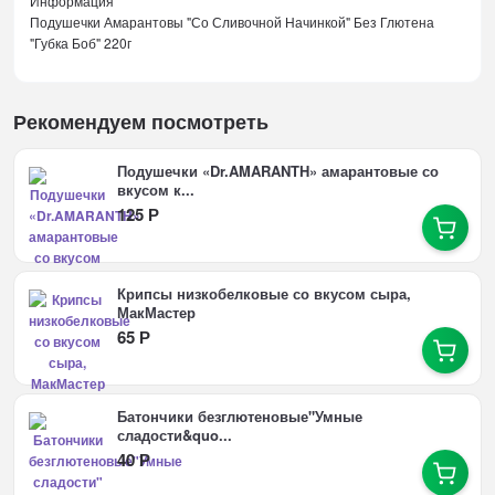
Информация
Подушечки Амарантовы "Со Сливочной Начинкой" Без Глютена
"Губка Боб" 220г
Рекомендуем посмотреть
Подушечки «Dr.AMARANTH» амарантовые со
вкусом к...
125
Р
Крипсы низкобелковые со вкусом сыра,
МакМастер
65
Р
Батончики безглютеновые"Умные
сладости&quo...
40
Р